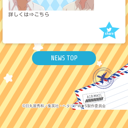
詳しくは⇒
こちら
NEWS TOP
©日丸屋秀和／集英社・ヘタリアW★S製作委員会