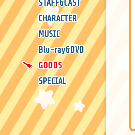
STAFF
&
CAST
CHARACTER
MUSIC
Blu-ray
&
DVD
GOODS
SPECIAL