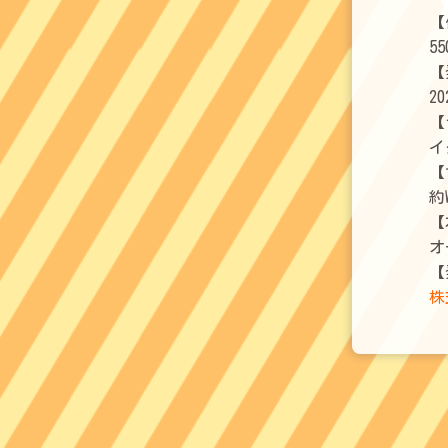
【
5
【
2
【
イ
【
約
【
オ
【
株