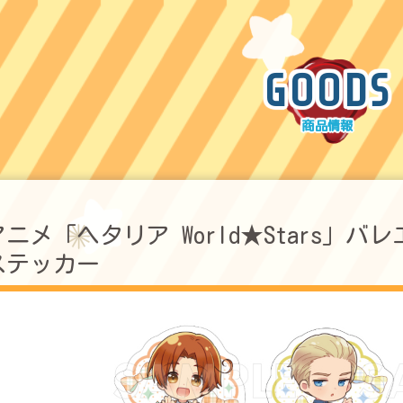
GOODS
アニメ「ヘタリア World★Stars」バレ
ステッカー