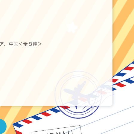
ア、中国＜全８種＞